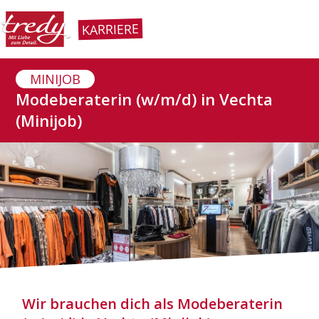
KARRIERE
MINIJOB
Modeberaterin (w/m/d) in Vechta
(Minijob)
Wir brauchen dich als Modeberaterin