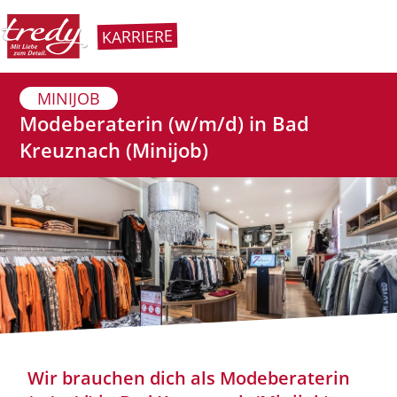
KARRIERE
MINIJOB
Modeberaterin (w/m/d) in Bad
Kreuznach (Minijob)
Wir brauchen dich als Modeberaterin