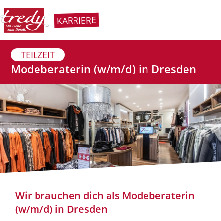
KARRIERE
TEILZEIT
Modeberaterin (w/m/d) in Dresden
Wir brauchen dich als Modeberaterin
(w/m/d) in Dresden